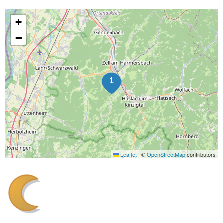
+
−
Leaflet
|
©
OpenStreetMap
contributors